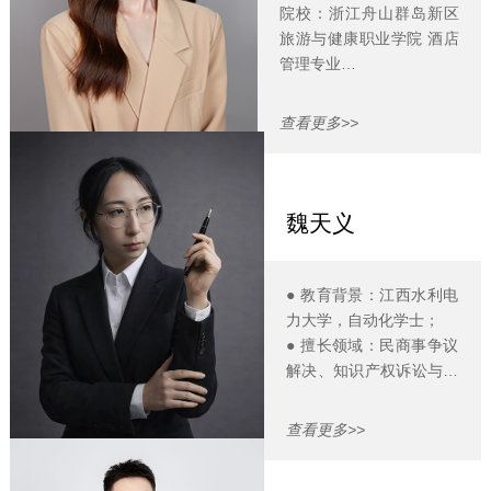
经验。
院校：浙江舟山群岛新区
● Email：
旅游与健康职业学院 酒店
wangtingting@lawcoach.cn
管理专业
● 工作经历：五星级酒店
实习经历
查看更多>>
● Email：
wengyating@lawcoach.cn
● 工作地点：杭州
魏天义
● 教育背景：江西水利电
力大学，自动化学士；
● 擅长领域：民商事争议
解决、知识产权诉讼与非
诉保护、制造业/科创企
业全生命周期法律服务；
查看更多>>
● 工作经历：基层人民法
院7年司法工作经历，后