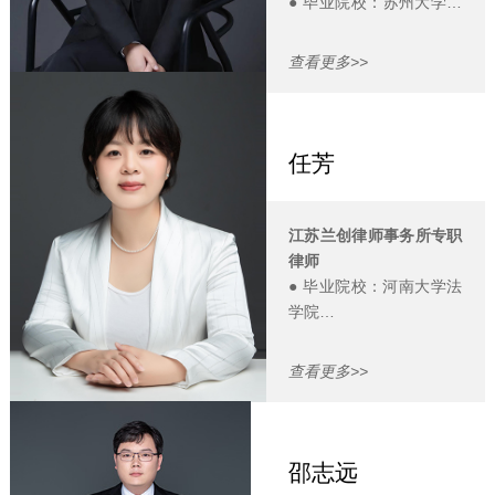
● ​毕业院校：苏州大学王
健法学院
● 学位：法学学士
查看更多>>
● 专业背景：法学专业基
础扎实，具有知识产权的
专业背景。
● Email:luyinjie@law
任芳
coach.cn
江苏兰创律师事务所专职
律师
● 毕业院校：河南大学法
学院
● 职业经历：10年+律所
诉讼及非诉工作经验
查看更多>>
● 擅长领域：企业法律顾
问，劳动人事争议、建设
工程施工合同纠纷及工
伤、人身损害等侵权纠纷
邵志远
案件的处理，刑事辩护。