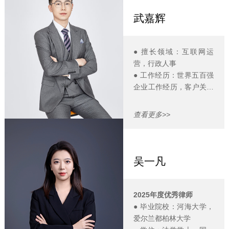
历任民商事争议解决团队
律师，科创企业法务主
武嘉辉
管；
● 专业背景：多年法律职
业经验及制造业技术工作
● 擅长领域：互联网运
经历交叉背景，擅长多角
营，行政人事
度、系统性理解和解决企
● 工作经历：世界五百强
业法律问题；
企业工作经历，客户关系
● Email：
处理、标准执行、问题解
weitianyi@lawcoach.cn
决。
查看更多>>
● Email：
wujiahui@lawcoach.cn
吴一凡
2025年度优秀律师
● 毕业院校：河海大学，
爱尔兰都柏林大学