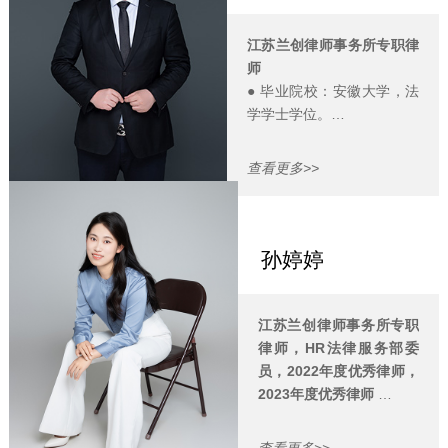
● Email：
renfang@lawcoach.cn
江苏兰创律师事务所专职律
师
● 毕业院校：安徽大学，法
学学士学位。
● 擅长领域：
诉讼实务经验丰富，擅长处
查看更多>>
理企业间经营性合同纠纷，
为众多公司提供经营方面的
法律服务，包括企业经营合
同的审查和诉讼等。
孙婷婷
对于个人的道路交通理赔、
工伤及婚姻家事案件也有大
量的诉讼实践，参与处理成
江苏兰创律师事务所专职
功了苏州市第 一例工伤保险
律师，HR法律服务部委
待遇社保基金先行垫付案
员，2022年度优秀律师，
件。
2023年度优秀律师
代表个人及企业处理各种类
●
毕业院校：苏州大学王
型的劳动争议仲裁和诉讼工
健法学院，法学学士。
查看更多>>