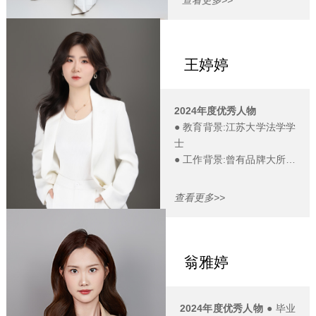
作，涉及的争议内容有劳动
●
擅长领域：在合同起草
合同解除、竞业限制义务的
与审查、民商事诉讼纠纷
履行、加班费的支付、工伤
解决等方面具备丰富经
赔偿和社会保险缴纳等。
验。
王婷婷
● 邮箱：
●
执业方向：商业合规管
shaozhiyuan@lawcoach.cn
理、民商事争议解决。
●
邮箱：
2024年度优秀人物
suntingting@lawcoach.cn
● 教育背景:江苏大学法学学
士
● 工作背景:曾有品牌大所的
工作经历，较为熟悉诉讼领
域的相关流程。接触多种类
查看更多>>
型的诉讼案件，积累了一定
的诉讼实务经验，其中涉及
人身损害赔偿、劳动合同解
除、工伤赔偿和分家析产
翁雅婷
等。
● 专业背景:具有扎实的法学
理论功底，兼具一定的诉讼
2024年度优秀人物
● 毕业